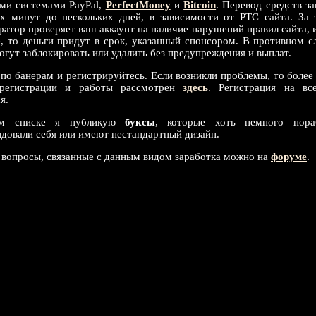
ми системами PayPal,
PerfectMoney
и
Bitcoin
. Перевод средств з
их минут до нескольких дней, в зависимости от PTC сайта. За 
атор проверяет ваш аккаунт на наличие нарушений правил сайта, и
е, то деньги придут в срок, указанный спонсором. В противном с
огут заблокировать или удалить без предупреждения и выплат.
 по банерам и регистрируйтесь. Если возникли проблемы, то более
 регистрации и работы рассмотрен
здесь
. Регистрация на вс
я.
ом списке я публикую
буксы
, которые хоть немного пора
ндовали себя или имеют нестандартный дизайн.
 вопросы, связанные с данным видом заработка можно на
форуме
.