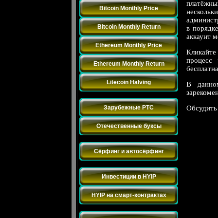
платёжны
Bitcoin Monthly Price
нескольк
администр
Bitcoin Monthly Return
в порядк
аккаунт м
Ethereum Monthly Price
Кликайте
процесс
Ethereum Monthly Return
бесплатна
Litecoin Halving
В данн
зарекоме
Заработок на Буксах
Зарубежные PTC
Обсудить
Отечественные буксы
Обмен траффиком
Сёрфинг и автосёрфинг
Инвестиции
Инвестиции в HYIP
HYIP на смарт-контрактах
Разное