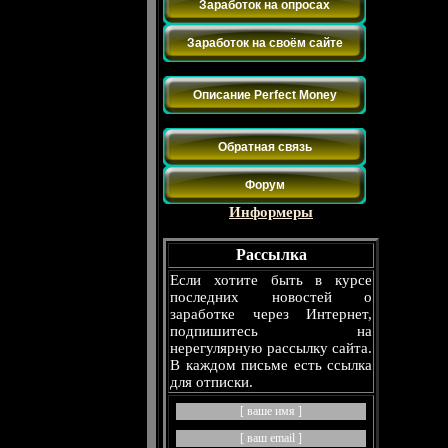
Заработок на опросах
Заработок на своём сайте
Платёжные системы
Описание Perfect Money
Контакты
Обратная связь
Форум
Информеры
Рассылка
Если хотите быть в курсе
последних новостей о
заработке через Интернет,
подпишитесь на
нерегулярную рассылку сайта.
В каждом письме есть ссылка
для отписки.