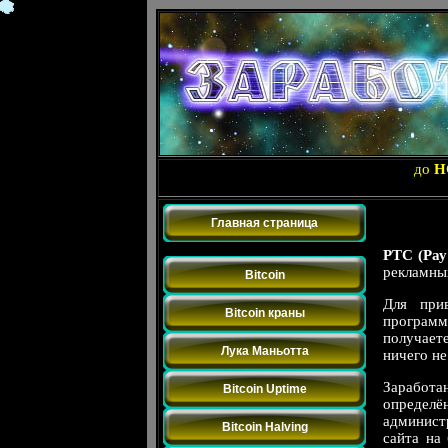
до
Н
Главная страница
Bitcoin
РТС (Рау 
рекламны
Bitcoin
Для при
Bitcoin краны
программ
получаете
Лука Маньотта
ничего не
Заработ
Bitcoin Uptime
определё
админист
Bitcoin Halving
сайта на