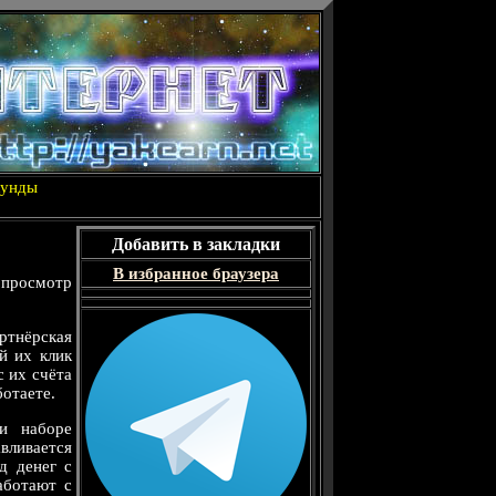
кунды
Добавить в закладки
В избранное браузера
 просмотр
тнёрская
й их клик
с их счёта
ботаете.
и наборе
вливается
д денег с
аботают с