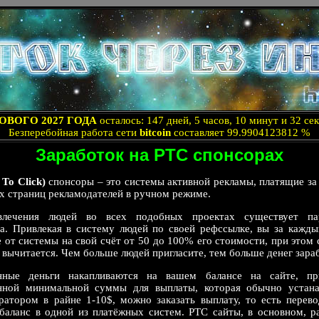
ОВОГО 2027 ГОДА
осталось: 147 дней, 5 часов, 10 минут и 32 се
Безперебойная работа сети
bitcoin
составляет 99.9904123812 %
Заработок на PTC спонсорах
To Click)
спонсоры – это системы активной рекламы, платящие за
х страниц рекламодателей в ручном режиме.
влечения людей во всех подобных проектах существует пар
а. Привлекая в систему людей по своей рефссылке, вы за кажды
 от системы на свой счёт от 50 до 100% его стоимости, при этом 
 вычитается. Чем больше людей пригласите, тем больше денег зара
анные деньги накапливаются на вашем балансе на сайте, пр
нной минимальной суммы для выплаты, которая обычно устана
ратором в райне 1-10$, можно заказать выплату, то есть перево
 баланс в одной из платёжных систем. PTC сайты, в основном, р