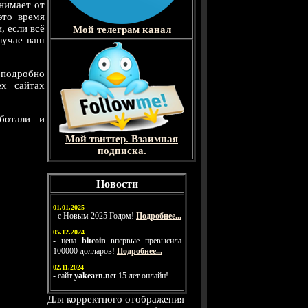
анимает от
это время
, если всё
Мой телеграм канал
лучае ваш
 подробно
ех сайтах
ботали и
Мой твиттер. Взаимная
подписка.
Новости
01.01.2025
- с Новым 2025 Годом!
Подробнее...
05.12.2024
- цена
bitcoin
впервые превысила
100000 долларов!
Подробнее...
02.11.2024
- сайт
yakearn.net
15 лет онлайн!
Для корректного отображения