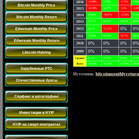
2016
-13.98%
17.95%
-4.71%
7.91
Bitcoin Monthly Price
2015
-31.34%
16.27%
-3.9%
-3.43
2014
16.49%
-38.87%
-22.53%
0.22
Bitcoin Monthly Return
2013
51.07%
63.55%
178.7%
49.6
0%
0
Ethereum Monthly Price
2012
16.1%
-11.31%
2011
73.33%
65.38%
-8.77%
346.
Ethereum Monthly Return
0%
0%
0%
0
2010
0%
0%
0%
0
2009
Litecoin Halving
Среднее
9.74%
12.52%
9.19%
33.7
Заработок на Буксах
Всего
146.08%
187.85%
137.84%
506.
Зарубежные PTC
Источник:
bitcoinmonthlyretur
Отечественные буксы
Обмен траффиком
Сёрфинг и автосёрфинг
Инвестиции
Инвестиции в HYIP
HYIP на смарт-контрактах
Разное