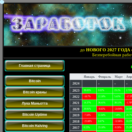
до
НОВОГО 2027 ГОДА
Безперебойная рабо
Главная страница
Bitcoin
Январь
Февраль
Март
Апр
Bitcoin
-
-
-
2024
2023
39.83%
0.02%
23.1%
2.73
Bitcoin краны
2022
-16.7%
12.18%
5.41%
-17.3
2021
Лука Маньотта
14.37%
36.41%
30.11%
-1.78
2020
29.91%
-8.62%
-24.94%
34.5
Bitcoin Uptime
2019
-7.34%
11.04%
7.49%
29.7
2018
-25.88%
0.67%
-32.86%
33.2
Bitcoin Halving
2017
0.22%
23.18%
-9.26%
25.2