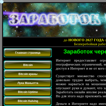
до
НОВОГО 2027 ГОДА
Безперебойная рабо
Заработок чере
Главная страница
Bitcoin
Интернет предоставляет ог
географических ограничений, м
Bitcoin
доступ в Интернет и не от кого 
Bitcoin краны
Существует множество спос
довольно трудно выбрать, чем
Лука Маньотта
можно нарваться на мошенник
опускают руки и думают, что за
Заработать онлайн вполне реал
Bitcoin Uptime
Но для этого надо приложить н
Bitcoin Halving
Деньги в Интернете надо имен