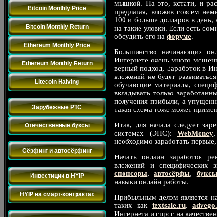
мышкой. На это, кстати, и ра
Bitcoin Monthly Price
предлагая, вложив совсем нем
100 и больше долларов в день, 
Bitcoin Monthly Return
на такие уловки. Если есть со
обсудить его на
форуме
.
Ethereum Monthly Price
Большинство начинающих онл
Интернете очень много мошенни
Ethereum Monthly Return
верный подход. Заработок в Инт
вложений не будет развиваться.
Litecoin Halving
обучающие материалы, специф
вкладывать только заработанн
Заработок на Буксах
получения прибыли, а упущенное
Зарубежные PTC
такая схема тоже может примен
Итак, для начала следует зар
Отечественные буксы
системах (ЭПС):
WebMoney
Обмен траффиком
необходимо заработать первые,
Сёрфинг и автосёрфинг
Начать онлайн заработок ре
Инвестиции
вложений и специфических 
спонсоры
,
автосёрфы
,
букс
Инвестиции в HYIP
навыки онлайн работы.
HYIP на смарт-контрактах
Прибыльным делом является на
таких как
textsale.ru
,
advego
Разное
Интернета и спрос на качествен