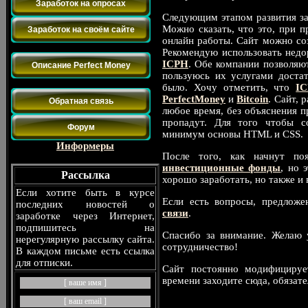
Заработок на опросах
Следующим этапом развития зар
Можно сказать, что это, при 
Заработок на своём сайте
онлайн работы. Сайт можно соз
Платёжные системы
Рекомендую использовать недо
ICPH
. Обе компании позволяю
Описание Perfect Money
пользуюсь их услугами доста
Контакты
было. Хочу отметить, что
I
PerfectMoney
и
Bitcoin
. Сайт, 
Обратная связь
любое время, без объяснения п
пропадут. Для того чтобы со
Форум
минимум основы HTML и CSS.
Информеры
После того, как начнут по
инвестиционные фонды
, но 
Рассылка
хорошо заработать, но также и 
Если хотите быть в курсе
Если есть вопросы, предложе
последних новостей о
связи
.
заработке через Интернет,
подпишитесь на
Спасибо за внимание. Желаю 
нерегулярную рассылку сайта.
сотрудничество!
В каждом письме есть ссылка
для отписки.
Сайт постоянно модифицирует
времени заходите сюда, обязате