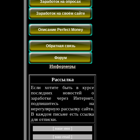
Заработок на опросах
Заработок на своём сайте
Платёжные системы
Описание Perfect Money
Контакты
Обратная связь
Форум
Информеры
Рассылка
Если хотите быть в курсе
последних новостей о
заработке через Интернет,
подпишитесь на
нерегулярную рассылку сайта.
В каждом письме есть ссылка
для отписки.