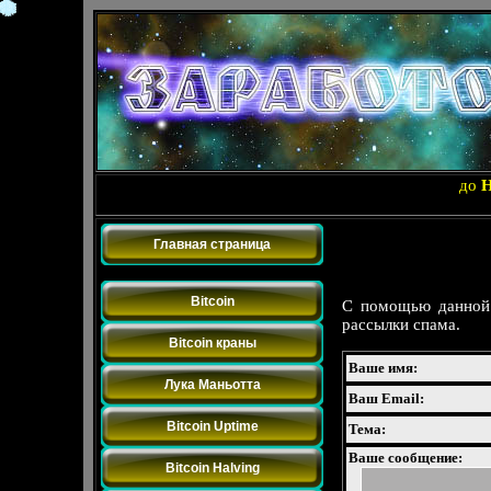
до
Главная страница
Bitcoin
Bitcoin
С помощью данной 
рассылки спама.
Bitcoin краны
Ваше имя:
Лука Маньотта
Ваш Email:
Bitcoin Uptime
Тема:
Ваше сообщение:
Bitcoin Halving